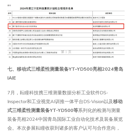
七、
移动式
三维
柔性
测量装备
YT
–
YD
50
0
亮相2024
青岛
IAIE
7月，耘瞳科技携三维测量数据分析工业软件DS-
Inspector和工业视觉AI训推一体平台DS-Vision以及
移动
式三维柔性测量装备YT-YD500
等
系列化的检测与测量
装备亮相2024中国青岛国际工业自动化技术及装备展览
会。本次参展耘瞳收获到诸多的客户认可与合作意向，