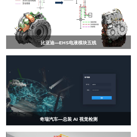
比亚迪—EHS电液模块五线
奇瑞汽车—总装 AI 视觉检测