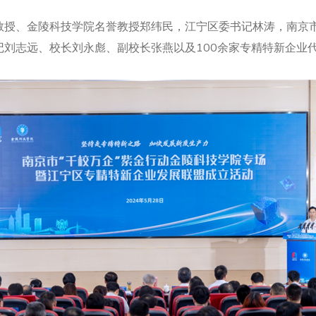
教授、金陵科技学院名誉教授郑纬民，江宁区委书记林涛，南京
记刘志远、校长刘永彪、副校长张燕以及100余家专精特新企业