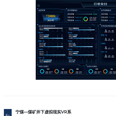
宁煤—煤矿井下虚拟现实VR系