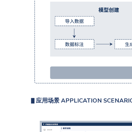
▋
应用场景 APPLICATION SCENARI