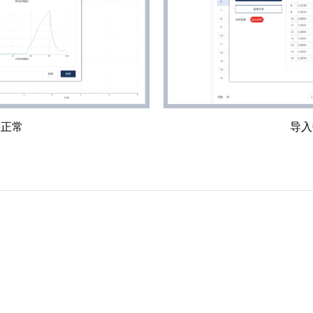
果正常
导入