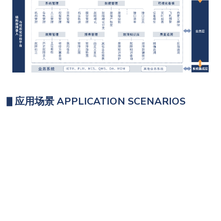
▋
应用场景 APPLICATION SCENARIOS